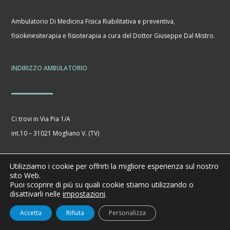
Ambulatorio Di Medicina Fisica Riabilitativa e preventiva,
fisiokinesiterapia e fisioterapia a cura del Dottor Giuseppe Dal Mistro.
INDIRIZZO AMBULATORIO
Ci trovi in Via Pia 1/A
int.10 – 31021 Mogliano V. (TV)
Dichiarazione di accessibilità
Utilizziamo i cookie per offrirti la migliore esperienza sul nostro
sito Web.
Puoi scoprire di più su quali cookie stiamo utilizzando o
disattivarli nelle
impostazioni
.
ORARIO AMBULATORIO
Accetta
Rifiuta
Personalizza