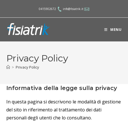
Salta
0415902672
info@fisiatrik.it
al
contenuto
MENU
Privacy Policy
>
Privacy Policy
Informativa della legge sulla privacy
In questa pagina si descrivono le modalità di gestione
del sito in riferimento al trattamento dei dati
personali degli utenti che lo consultano.